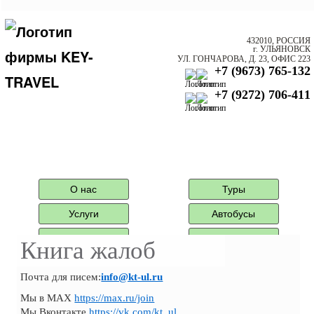
432010, РОССИЯ
г. УЛЬЯНОВСК
УЛ. ГОНЧАРОВА, Д. 23, ОФИС 223
+7 (9673) 765-132
+7 (9272) 706-411
О нас
Туры
Услуги
Автобусы
Агентам
Контактная
Книга жалоб
информация
Туры автобусные
Почта для писем:
info@kt-ul.ru
Мы в MAX
https://max.ru/join
Мы Вконтакте
https://vk.com/kt_ul