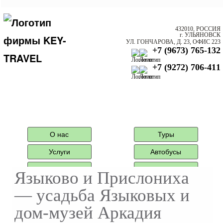
432010, РОССИЯ
г. УЛЬЯНОВСК
УЛ. ГОНЧАРОВА, Д. 23, ОФИС 223
+7 (9673) 765-132
+7 (9272) 706-411
О нас
Туры
Услуги
Автобусы
Агентам
Контактная
Языково и Прислониха
информация
Туры автобусные
— усадьба Языковых и
дом-музей Аркадия