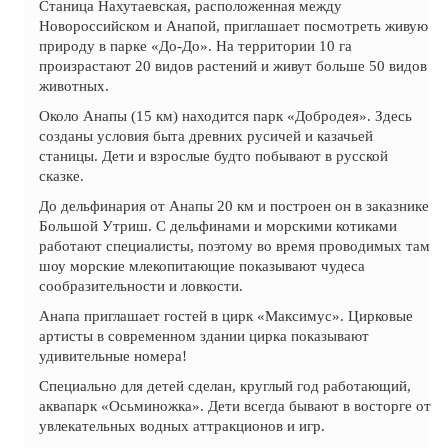
Станица Нахутаевская, расположенная между
Новороссийском и Анапой, приглашает посмотреть живую
природу в парке «До-До». На территории 10 га
произрастают 20 видов растений и живут больше 50 видов
животных.
Около Анапы (15 км) находится парк «Добродея». Здесь
созданы условия быта древних русичей и казачьей
станицы. Дети и взрослые будто побывают в русской
сказке.
До дельфинария от Анапы 20 км и построен он в заказнике
Большой Утриш. С дельфинами и морскими котиками
работают специалисты, поэтому во время проводимых там
шоу морские млекопитающие показывают чудеса
сообразительности и ловкости.
Анапа приглашает гостей в цирк «Максимус». Цирковые
артисты в современном здании цирка показывают
удивительные номера!
Специально для детей сделан, круглый год работающий,
аквапарк «Осьминожка». Дети всегда бывают в восторге от
увлекательных водных аттракционов и игр.