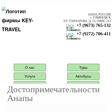
432010, РОССИЯ
г. УЛЬЯНОВСК
УЛ. ГОНЧАРОВА, Д. 23, ОФИС 223
+7 (9673) 765-132
+7 (9272) 706-411
О нас
Туры
Услуги
Автобусы
Агентам
Контактная
Достопримечательности
информация
Туры автобусные
Анапы