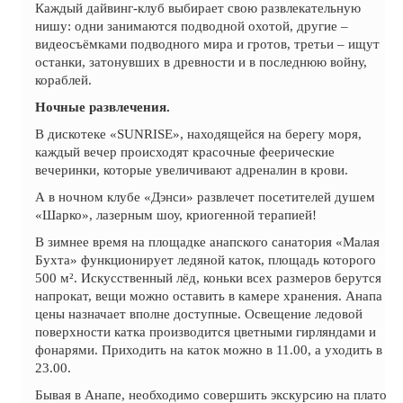
Каждый дайвинг-клуб выбирает свою развлекательную
нишу: одни занимаются подводной охотой, другие –
видеосъёмками подводного мира и гротов, третьи – ищут
останки, затонувших в древности и в последнюю войну,
кораблей.
Ночные развлечения.
В дискотеке «SUNRISE», находящейся на берегу моря,
каждый вечер происходят красочные феерические
вечеринки, которые увеличивают адреналин в крови.
А в ночном клубе «Дэнси» развлечет посетителей душем
«Шарко», лазерным шоу, криогенной терапией!
В зимнее время на площадке анапского санатория «Малая
Бухта» функционирует ледяной каток, площадь которого
500 м². Искусственный лёд, коньки всех размеров берутся
напрокат, вещи можно оставить в камере хранения. Анапа
цены назначает вполне доступные. Освещение ледовой
поверхности катка производится цветными гирляндами и
фонарями. Приходить на каток можно в 11.00, а уходить в
23.00.
Бывая в Анапе, необходимо совершить экскурсию на плато